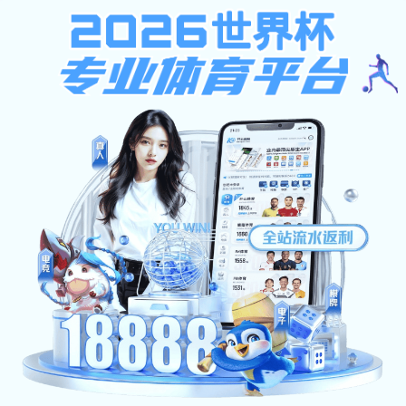
彩5vip下载
网站首页
王璐教授
雪缘足球比分 教师成员
联系我们
201
发布人：李豫沛 发布时间：