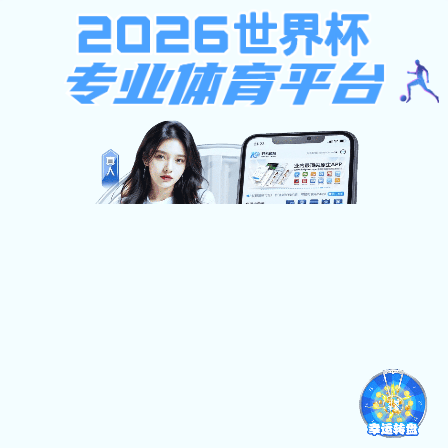
彩5vip下载
网站首页
王璐教授
雪缘足球比分 教师成员
联系我们
Comprehensive mechanical characterizatio
composite struct
发布人：李豫沛 发布时间：
Li C, Wang F, Douglas G, et al. Comprehensive mechanical
composite structure vascular graft[J]. Journal of the Mechan